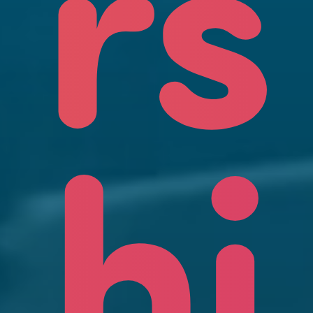
rs
hi