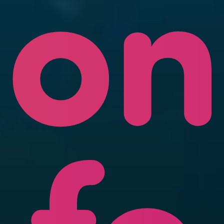
on
fe